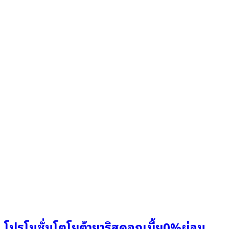
โปรโมชั่นโตโยต้ายาริสดอกเบี้ย0%ผ่อน