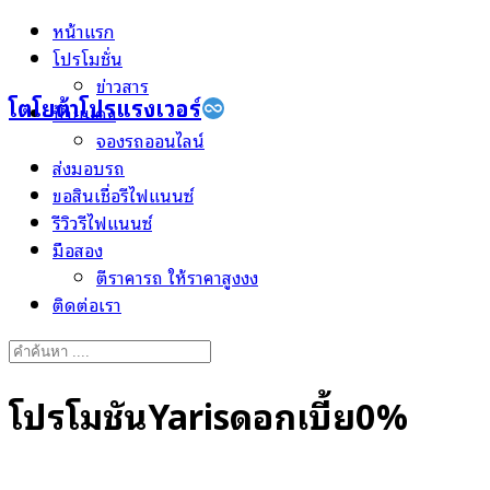
Skip
หน้าแรก
to
โปรโมชั่น
content
ข่าวสาร
โตโยต้าโปรแรงเวอร์
ป้ายแดง
จองรถออนไลน์
ส่งมอบรถ
ขอสินเชื่อรีไฟแนนซ์
รีวิวรีไฟแนนซ์
มือสอง
ตีราคารถ ให้ราคาสูงงง
ติดต่อเรา
Search
for:
โปรโมชั่นYarisดอกเบี้ย0%