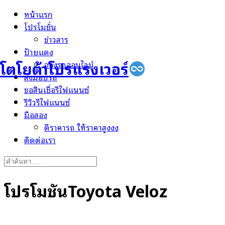
Skip
หน้าแรก
to
โปรโมชั่น
content
ข่าวสาร
ป้ายแดง
โตโยต้าโปรแรงเวอร์
จองรถออนไลน์
ส่งมอบรถ
ขอสินเชื่อรีไฟแนนซ์
รีวิวรีไฟแนนซ์
มือสอง
ตีราคารถ ให้ราคาสูงงง
ติดต่อเรา
Search
for:
โปรโมชั่นToyota Veloz