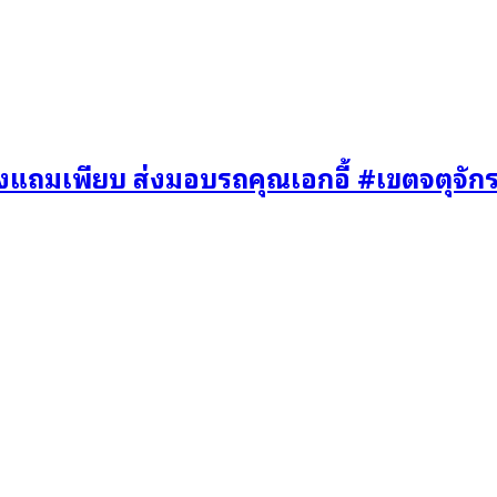
งแถมเพียบ ส่งมอบรถคุณเอกอี้ #เขตจตุจัก