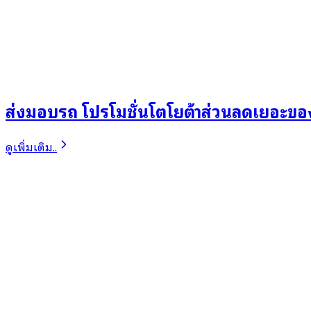
ส่งมอบรถ โปรโมชั่นโตโยต้าส่วนลดเยอะขอ
ดูเพิ่มเติม..