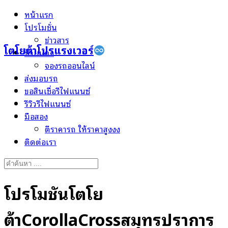
Skip
หน้าแรก
to
โปรโมชั่น
content
ข่าวสาร
โตโยต้าโปรแรงเวอร์
ป้ายแดง
จองรถออนไลน์
ส่งมอบรถ
ขอสินเชื่อรีไฟแนนซ์
รีวิวรีไฟแนนซ์
มือสอง
ตีราคารถ ให้ราคาสูงงง
ติดต่อเรา
Search
for:
โปรโมชั่นโตโย
ต้าCorollaCrossสมุทรปราการ