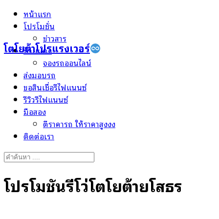
Skip
หน้าแรก
to
โปรโมชั่น
content
ข่าวสาร
โตโยต้าโปรแรงเวอร์
ป้ายแดง
จองรถออนไลน์
ส่งมอบรถ
ขอสินเชื่อรีไฟแนนซ์
รีวิวรีไฟแนนซ์
มือสอง
ตีราคารถ ให้ราคาสูงงง
ติดต่อเรา
Search
for:
โปรโมชั่นรีโว่โตโยต้ายโสธร