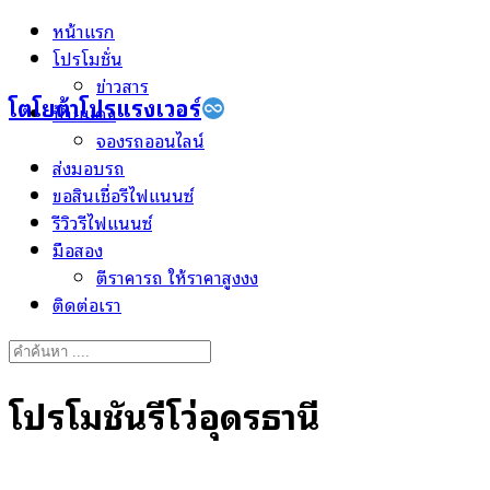
Skip
หน้าแรก
to
โปรโมชั่น
content
ข่าวสาร
โตโยต้าโปรแรงเวอร์
ป้ายแดง
จองรถออนไลน์
ส่งมอบรถ
ขอสินเชื่อรีไฟแนนซ์
รีวิวรีไฟแนนซ์
มือสอง
ตีราคารถ ให้ราคาสูงงง
ติดต่อเรา
Search
for:
โปรโมชั่นรีโว่อุดรธานี