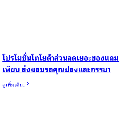
โปรโมชั่นโตโยต้าส่วนลดเยอะของแถม
เพียบ ส่งมอบรถคุณปองและภรรยา
ดูเพิ่มเติม..