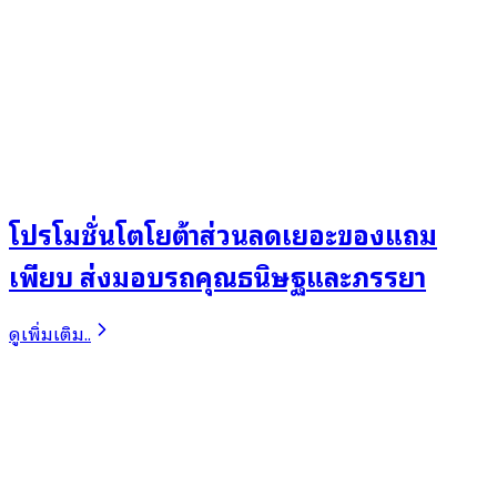
โปรโมชั่นโตโยต้าส่วนลดเยอะของแถม
เพียบ ส่งมอบรถคุณธนิษฐและภรรยา
ดูเพิ่มเติม..