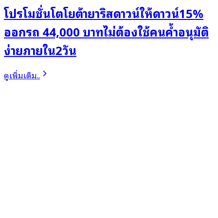
โปรโมชั่นโตโยต้ายาริสดาวน์ให้ดาวน์15%
ออกรถ 44,000 บาทไม่ต้องใช้คนค้ำอนุมัติ
ง่ายภายใน2วัน
ดูเพิ่มเติม..