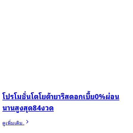
โปรโมชั่นโตโยต้ายาริสดอกเบี้ย0%ผ่อน
นานสูงสุด84งวด
ดูเพิ่มเติม..