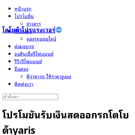
Skip
หน้าแรก
to
โปรโมชั่น
content
ข่าวสาร
โตโยต้าโปรแรงเวอร์
ป้ายแดง
จองรถออนไลน์
ส่งมอบรถ
ขอสินเชื่อรีไฟแนนซ์
รีวิวรีไฟแนนซ์
มือสอง
ตีราคารถ ให้ราคาสูงงง
ติดต่อเรา
Search
for:
โปรโมชั่นรับเงินสดออกรถโตโย
ต้าyaris