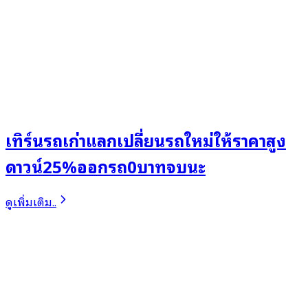
เทิร์นรถเก่าแลกเปลี่ยนรถใหม่ให้ราคาสูง
ดาวน์25%ออกรถ0บาทจบนะ
ดูเพิ่มเติม..