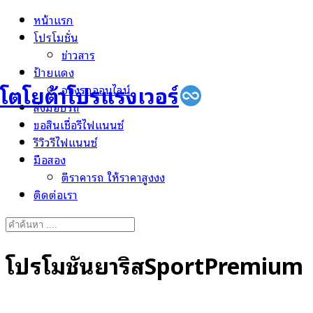
Skip
หน้าแรก
to
โปรโมชั่น
content
ข่าวสาร
ป้ายแดง
โตโยต้าโปรแรงเวอร์
จองรถออนไลน์
ส่งมอบรถ
ขอสินเชื่อรีไฟแนนซ์
รีวิวรีไฟแนนซ์
มือสอง
ตีราคารถ ให้ราคาสูงงง
ติดต่อเรา
Search
for:
โปรโมชั่นยาริสSportPremium