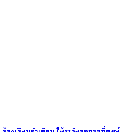
ร้องเรียนคำเตือน ให้ระวังออกรถที่ศูนย์