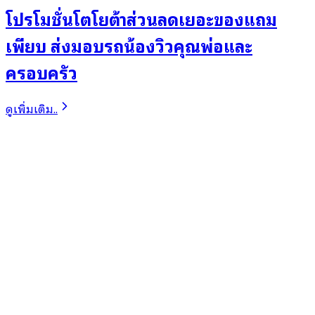
โปรโมชั่นโตโยต้าส่วนลดเยอะของแถม
เพียบ ส่งมอบรถน้องวิวคุณพ่อและ
ครอบครัว
ดูเพิ่มเติม..