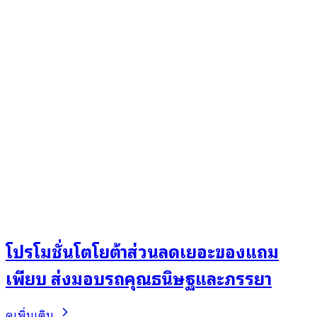
โปรโมชั่นโตโยต้าส่วนลดเยอะของแถม
เพียบ ส่งมอบรถคุณธนิษฐและภรรยา
ดูเพิ่มเติม..