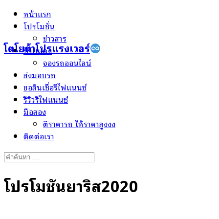
Skip
หน้าแรก
to
โปรโมชั่น
content
ข่าวสาร
โตโยต้าโปรแรงเวอร์
ป้ายแดง
จองรถออนไลน์
ส่งมอบรถ
ขอสินเชื่อรีไฟแนนซ์
รีวิวรีไฟแนนซ์
มือสอง
ตีราคารถ ให้ราคาสูงงง
ติดต่อเรา
Search
for:
โปรโมชั่นยาริส2020