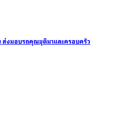
บ ส่งมอบรถคุณชุติมาและครอบครัว