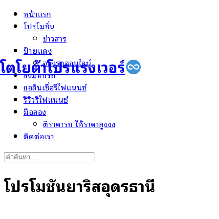
Skip
หน้าแรก
to
โปรโมชั่น
content
ข่าวสาร
ป้ายแดง
โตโยต้าโปรแรงเวอร์
จองรถออนไลน์
ส่งมอบรถ
ขอสินเชื่อรีไฟแนนซ์
รีวิวรีไฟแนนซ์
มือสอง
ตีราคารถ ให้ราคาสูงงง
ติดต่อเรา
Search
for:
โปรโมชั่นยาริสอุดรธานี