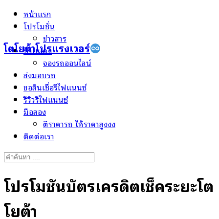
Skip
หน้าแรก
to
โปรโมชั่น
content
ข่าวสาร
โตโยต้าโปรแรงเวอร์
ป้ายแดง
จองรถออนไลน์
ส่งมอบรถ
ขอสินเชื่อรีไฟแนนซ์
รีวิวรีไฟแนนซ์
มือสอง
ตีราคารถ ให้ราคาสูงงง
ติดต่อเรา
Search
for:
โปรโมชั่นบัตรเครดิตเช็คระยะโต
โยต้า