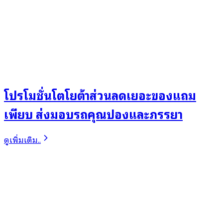
โปรโมชั่นโตโยต้าส่วนลดเยอะของแถม
เพียบ ส่งมอบรถคุณปองและภรรยา
ดูเพิ่มเติม..