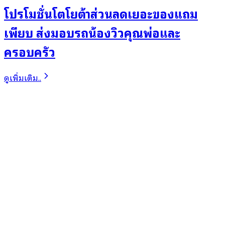
โปรโมชั่นโตโยต้าส่วนลดเยอะของแถม
เพียบ ส่งมอบรถน้องวิวคุณพ่อและ
ครอบครัว
ดูเพิ่มเติม..