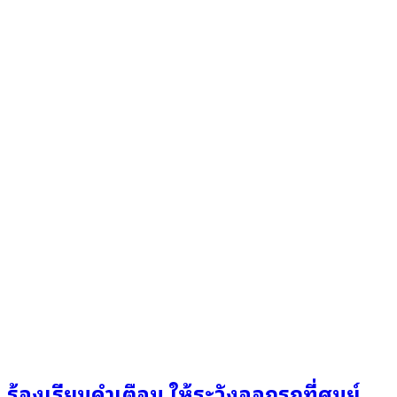
ร้องเรียนคำเตือน ให้ระวังออกรถที่ศูนย์