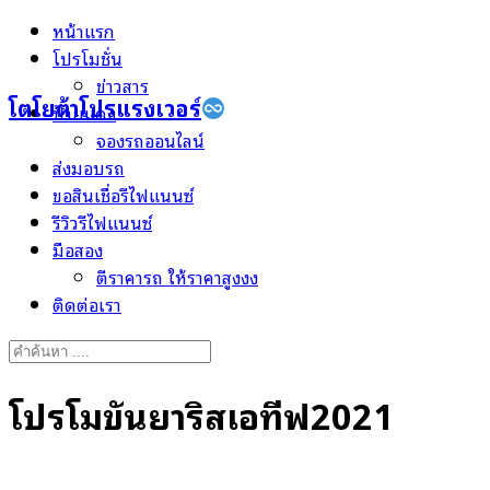
Skip
หน้าแรก
to
โปรโมชั่น
content
ข่าวสาร
โตโยต้าโปรแรงเวอร์
ป้ายแดง
จองรถออนไลน์
ส่งมอบรถ
ขอสินเชื่อรีไฟแนนซ์
รีวิวรีไฟแนนซ์
มือสอง
ตีราคารถ ให้ราคาสูงงง
ติดต่อเรา
Search
for:
โปรโมขั่นยาริสเอทีฟ2021