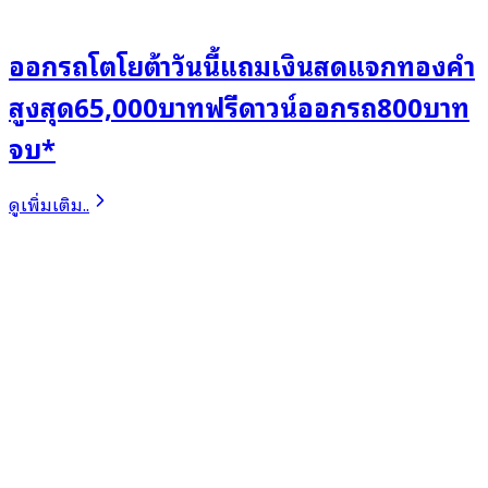
ออกรถโตโยต้าวันนี้แถมเงินสดแจกทองคำ
สูงสุด65,000บาทฟรีดาวน์ออกรถ800บาท
จบ*
ดูเพิ่มเติม..