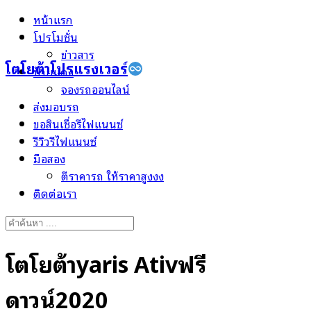
Skip
หน้าแรก
to
โปรโมชั่น
content
ข่าวสาร
โตโยต้าโปรแรงเวอร์
ป้ายแดง
จองรถออนไลน์
ส่งมอบรถ
ขอสินเชื่อรีไฟแนนซ์
รีวิวรีไฟแนนซ์
มือสอง
ตีราคารถ ให้ราคาสูงงง
ติดต่อเรา
Search
for:
โตโยต้าyaris Ativฟรี
ดาวน์2020