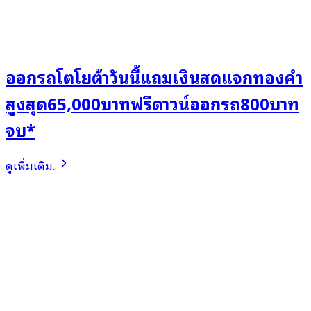
ออกรถโตโยต้าวันนี้แถมเงินสดแจกทองคำ
สูงสุด65,000บาทฟรีดาวน์ออกรถ800บาท
จบ*
ดูเพิ่มเติม..