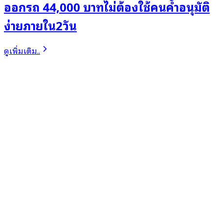
ออกรถ 44,000 บาทไม่ต้องใช้คนค้ำอนุมัติ
ง่ายภายใน2วัน
ดูเพิ่มเติม..