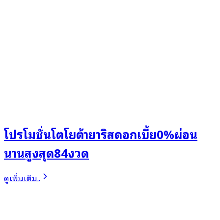
โปรโมชั่นโตโยต้ายาริสดอกเบี้ย0%ผ่อน
นานสูงสุด84งวด
ดูเพิ่มเติม..