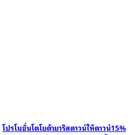
โปรโมชั่นโตโยต้ายาริสดาวน์ให้ดาวน์15%