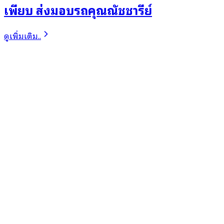
เพียบ ส่งมอบรถคุณณัชชารีย์
ดูเพิ่มเติม..