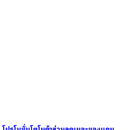
โปรโมชั่นโตโยต้าส่วนลดเยอะของแถม