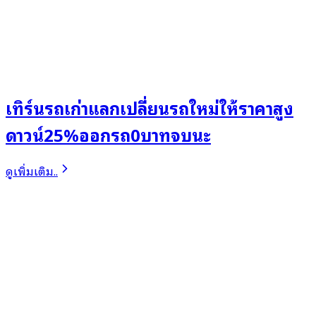
เทิร์นรถเก่าแลกเปลี่ยนรถใหม่ให้ราคาสูง
ดาวน์25%ออกรถ0บาทจบนะ
ดูเพิ่มเติม..