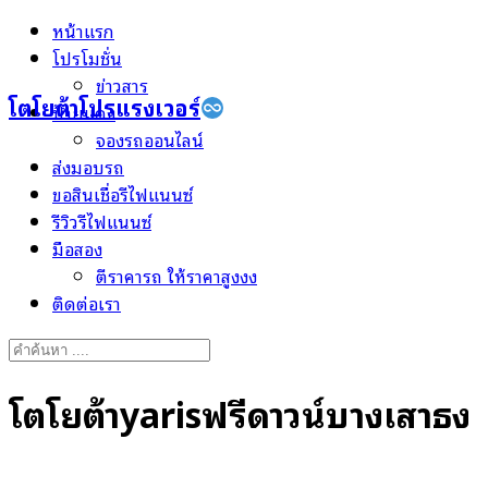
Skip
หน้าแรก
to
โปรโมชั่น
content
ข่าวสาร
โตโยต้าโปรแรงเวอร์
ป้ายแดง
จองรถออนไลน์
ส่งมอบรถ
ขอสินเชื่อรีไฟแนนซ์
รีวิวรีไฟแนนซ์
มือสอง
ตีราคารถ ให้ราคาสูงงง
ติดต่อเรา
Search
for:
โตโยต้าyarisฟรีดาวน์บางเสาธง