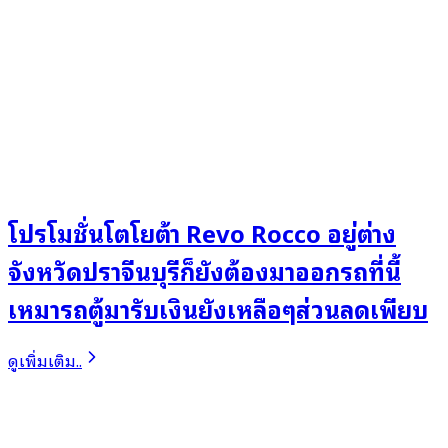
โปรโมชั่นโตโยต้า Revo Rocco อยู่ต่าง
จังหวัดปราจีนบุรีก็ยังต้องมาออกรถที่นี้
เหมารถตู้มารับเงินยังเหลือๆส่วนลดเพียบ
ดูเพิ่มเติม..