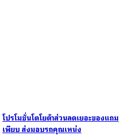
โปรโมชั่นโตโยต้าส่วนลดเยอะของแถม
เพียบ ส่งมอบรถคุณเหน่ง