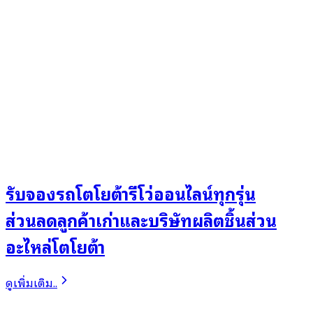
รับจองรถโตโยต้ารีโว่ออนไลน์ทุกรุ่น
ส่วนลดลูกค้าเก่าและบริษัทผลิตชิ้นส่วน
อะไหล่โตโยต้า
ดูเพิ่มเติม..