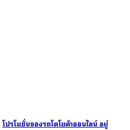
โปรโมชั่นจองรถโตโยต้าออนไลน์ อยู่