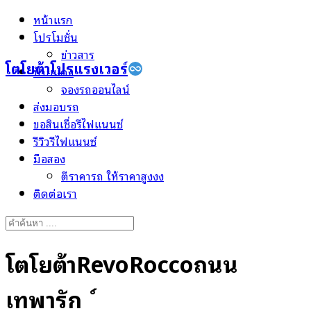
Skip
หน้าแรก
to
โปรโมชั่น
content
ข่าวสาร
โตโยต้าโปรแรงเวอร์
ป้ายแดง
จองรถออนไลน์
ส่งมอบรถ
ขอสินเชื่อรีไฟแนนซ์
รีวิวรีไฟแนนซ์
มือสอง
ตีราคารถ ให้ราคาสูงงง
ติดต่อเรา
Search
for:
โตโยต้าRevoRoccoถนน
เทพารักษ์