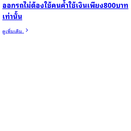
ออกรถไม่ต้องใช้คนค้ำใช้เงินเพียง800บาท
เท่านั้น
ดูเพิ่มเติม..