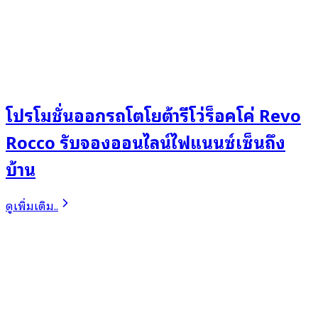
โปรโมชั่นออกรถโตโยต้ารีโว่ร็อคโค่ Revo
Rocco รับจองออนไลน์ไฟแนนซ์เซ็นถึง
บ้าน
ดูเพิ่มเติม..