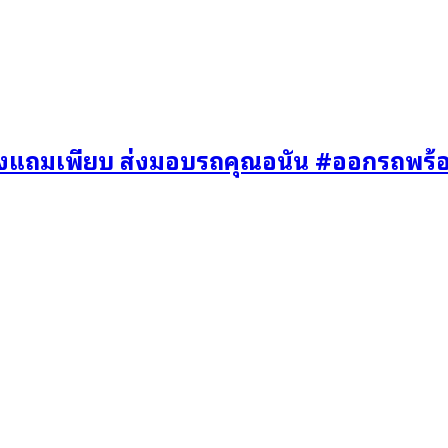
องแถมเพียบ ส่งมอบรถคุณอนัน #ออกรถพร้อ