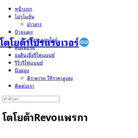
Skip
หน้าแรก
to
โปรโมชั่น
content
ข่าวสาร
ป้ายแดง
โตโยต้าโปรแรงเวอร์
จองรถออนไลน์
ส่งมอบรถ
ขอสินเชื่อรีไฟแนนซ์
รีวิวรีไฟแนนซ์
มือสอง
ตีราคารถ ให้ราคาสูงงง
ติดต่อเรา
Search
for:
โตโยต้าRevoแพรกษา