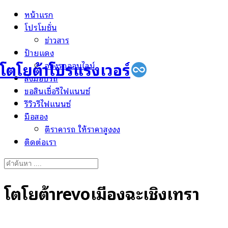
Skip
หน้าแรก
to
โปรโมชั่น
content
ข่าวสาร
ป้ายแดง
โตโยต้าโปรแรงเวอร์
จองรถออนไลน์
ส่งมอบรถ
ขอสินเชื่อรีไฟแนนซ์
รีวิวรีไฟแนนซ์
มือสอง
ตีราคารถ ให้ราคาสูงงง
ติดต่อเรา
Search
for:
โตโยต้าrevoเมืองฉะเชิงเทรา