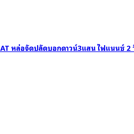
 AT หล่อจัดปลัดบอกดาวน์3แสน ไฟแนนซ์ 2 วั