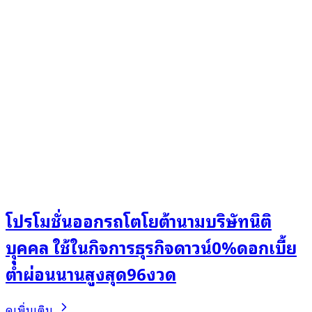
โปรโมชั่นออกรถโตโยต้านามบริษัทนิติ
บุุคคล ใช้ในกิจการธุรกิจดาวน์0%ดอกเบี้ย
ต่ำผ่อนนานสูงสุด96งวด
ดูเพิ่มเติม..