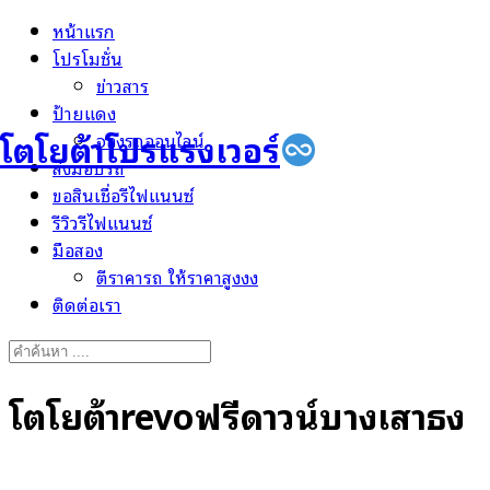
Skip
หน้าแรก
to
โปรโมชั่น
content
ข่าวสาร
ป้ายแดง
โตโยต้าโปรแรงเวอร์
จองรถออนไลน์
ส่งมอบรถ
ขอสินเชื่อรีไฟแนนซ์
รีวิวรีไฟแนนซ์
มือสอง
ตีราคารถ ให้ราคาสูงงง
ติดต่อเรา
Search
for:
โตโยต้าrevoฟรีดาวน์บางเสาธง