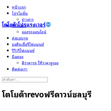
Skip
หน้าแรก
to
โปรโมชั่น
content
ข่าวสาร
โตโยต้าโปรแรงเวอร์
ป้ายแดง
จองรถออนไลน์
ส่งมอบรถ
ขอสินเชื่อรีไฟแนนซ์
รีวิวรีไฟแนนซ์
มือสอง
ตีราคารถ ให้ราคาสูงงง
ติดต่อเรา
Search
for:
โตโยต้าrevoฟรีดาวน์ชลบุรี