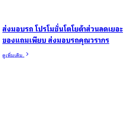
ส่งมอบรถ โปรโมชั่นโตโยต้าส่วนลดเยอะ
ของแถมเพียบ ส่งมอบรถคุณวรากร
ดูเพิ่มเติม..