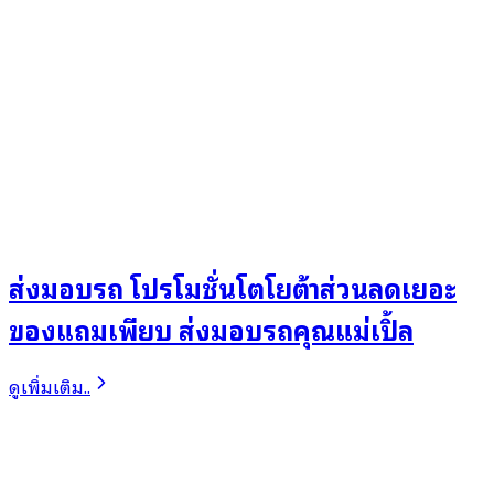
ส่งมอบรถ โปรโมชั่นโตโยต้าส่วนลดเยอะ
ของแถมเพียบ ส่งมอบรถคุณแม่เปิ้ล
ดูเพิ่มเติม..