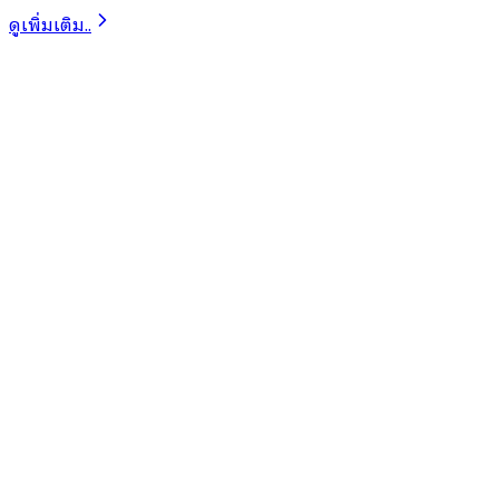
ดูเพิ่มเติม..