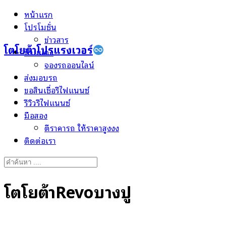
Skip
หน้าแรก
to
โปรโมชั่น
content
ข่าวสาร
โตโยต้าโปรแรงเวอร์
ป้ายแดง
จองรถออนไลน์
ส่งมอบรถ
ขอสินเชื่อรีไฟแนนซ์
รีวิวรีไฟแนนซ์
มือสอง
ตีราคารถ ให้ราคาสูงงง
ติดต่อเรา
Search
for:
โตโยต้าRevoบางปู