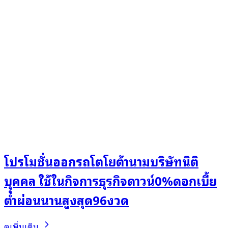
โปรโมชั่นออกรถโตโยต้านามบริษัทนิติ
บุุคคล ใช้ในกิจการธุรกิจดาวน์0%ดอกเบี้ย
ต่ำผ่อนนานสูงสุด96งวด
ดูเพิ่มเติม..