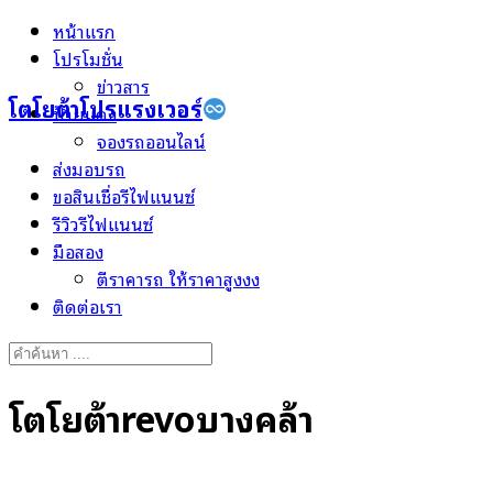
Skip
หน้าแรก
to
โปรโมชั่น
content
ข่าวสาร
โตโยต้าโปรแรงเวอร์
ป้ายแดง
จองรถออนไลน์
ส่งมอบรถ
ขอสินเชื่อรีไฟแนนซ์
รีวิวรีไฟแนนซ์
มือสอง
ตีราคารถ ให้ราคาสูงงง
ติดต่อเรา
Search
for:
โตโยต้าrevoบางคล้า