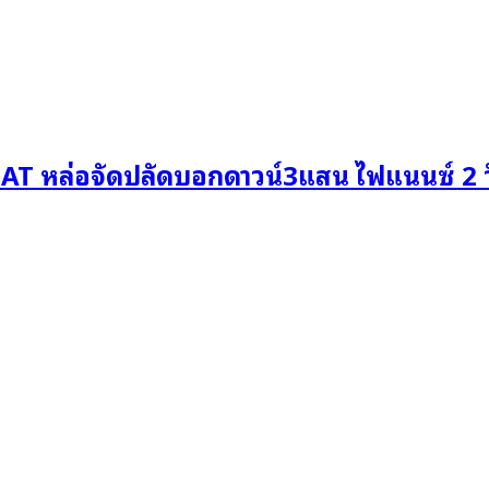
 AT หล่อจัดปลัดบอกดาวน์3แสน ไฟแนนซ์ 2 วั