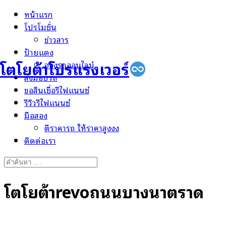
Skip
หน้าแรก
to
โปรโมชั่น
content
ข่าวสาร
ป้ายแดง
โตโยต้าโปรแรงเวอร์
จองรถออนไลน์
ส่งมอบรถ
ขอสินเชื่อรีไฟแนนซ์
รีวิวรีไฟแนนซ์
มือสอง
ตีราคารถ ให้ราคาสูงงง
ติดต่อเรา
Search
for:
โตโยต้าrevoถนนบางนาตราด