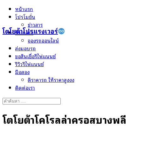
Skip
หน้าแรก
to
โปรโมชั่น
content
ข่าวสาร
โตโยต้าโปรแรงเวอร์
ป้ายแดง
จองรถออนไลน์
ส่งมอบรถ
ขอสินเชื่อรีไฟแนนซ์
รีวิวรีไฟแนนซ์
มือสอง
ตีราคารถ ให้ราคาสูงงง
ติดต่อเรา
Search
for:
โตโยต้าโคโรลล่าครอสบางพลี