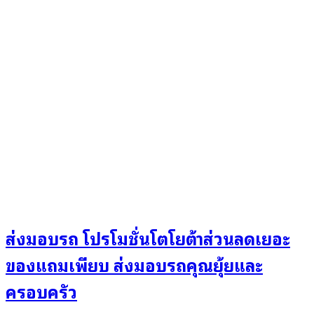
ส่งมอบรถ โปรโมชั่นโตโยต้าส่วนลดเยอะ
ของแถมเพียบ ส่งมอบรถคุณยุ้ยและ
ครอบครัว