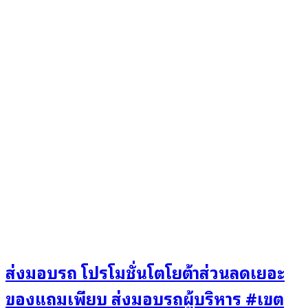
ส่งมอบรถ โปรโมชั่นโตโยต้าส่วนลดเยอะ
ของแถมเพียบ ส่งมอบรถผู้บริหาร #เขต