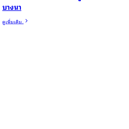
บางนา
ดูเพิ่มเติม..