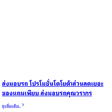
ส่งมอบรถ โปรโมชั่นโตโยต้าส่วนลดเยอะ
ของแถมเพียบ ส่งมอบรถคุณวรากร
ดูเพิ่มเติม..