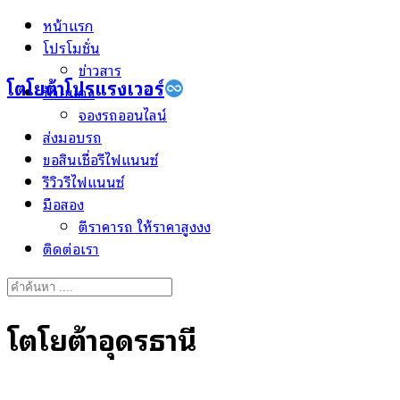
Skip
หน้าแรก
to
โปรโมชั่น
content
ข่าวสาร
โตโยต้าโปรแรงเวอร์
ป้ายแดง
จองรถออนไลน์
ส่งมอบรถ
ขอสินเชื่อรีไฟแนนซ์
รีวิวรีไฟแนนซ์
มือสอง
ตีราคารถ ให้ราคาสูงงง
ติดต่อเรา
Search
for:
โตโยต้าอุดรธานี