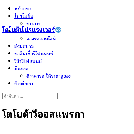
Skip
หน้าแรก
to
โปรโมชั่น
content
ข่าวสาร
โตโยต้าโปรแรงเวอร์
ป้ายแดง
จองรถออนไลน์
ส่งมอบรถ
ขอสินเชื่อรีไฟแนนซ์
รีวิวรีไฟแนนซ์
มือสอง
ตีราคารถ ให้ราคาสูงงง
ติดต่อเรา
Search
for:
โตโยต้าวีออสแพรกษา