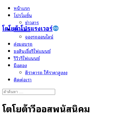
Skip
หน้าแรก
to
โปรโมชั่น
content
ข่าวสาร
โตโยต้าโปรแรงเวอร์
ป้ายแดง
จองรถออนไลน์
ส่งมอบรถ
ขอสินเชื่อรีไฟแนนซ์
รีวิวรีไฟแนนซ์
มือสอง
ตีราคารถ ให้ราคาสูงงง
ติดต่อเรา
Search
for:
โตโยต้าวีออสพนัสนิคม