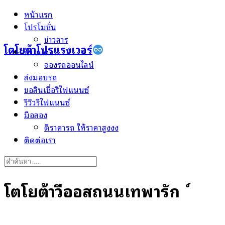
Skip
หน้าแรก
to
โปรโมชั่น
content
ข่าวสาร
โตโยต้าโปรแรงเวอร์
ป้ายแดง
จองรถออนไลน์
ส่งมอบรถ
ขอสินเชื่อรีไฟแนนซ์
รีวิวรีไฟแนนซ์
มือสอง
ตีราคารถ ให้ราคาสูงงง
ติดต่อเรา
Search
for:
โตโยต้าวีออสถนนเทพารักษ์