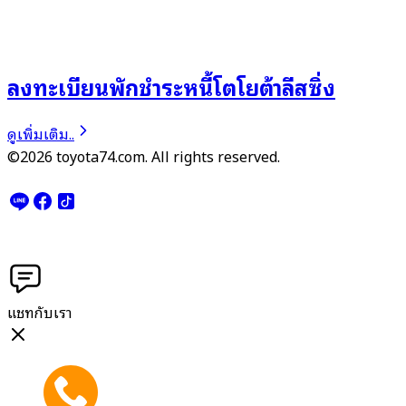
ลงทะเบียนพักชำระหนี้โตโยต้าลีสซิ่ง
ดูเพิ่มเติม..
©2026 toyota74.com. All rights reserved.
แชทกับเรา