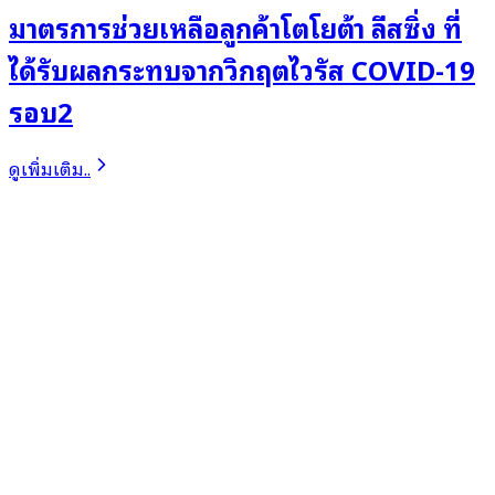
มาตรการช่วยเหลือลูกค้าโตโยต้า ลีสซิ่ง ที่
ได้รับผลกระทบจากวิกฤตไวรัส COVID-19
รอบ2
ดูเพิ่มเติม..