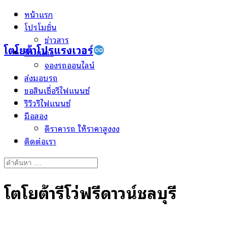
Skip
หน้าแรก
to
โปรโมชั่น
content
ข่าวสาร
โตโยต้าโปรแรงเวอร์
ป้ายแดง
จองรถออนไลน์
ส่งมอบรถ
ขอสินเชื่อรีไฟแนนซ์
รีวิวรีไฟแนนซ์
มือสอง
ตีราคารถ ให้ราคาสูงงง
ติดต่อเรา
Search
for:
โตโยต้ารีโว่ฟรีดาวน์ชลบุรี