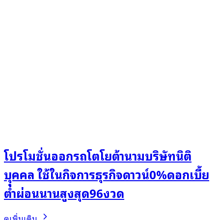
โปรโมชั่นออกรถโตโยต้านามบริษัทนิติ
บุุคคล ใช้ในกิจการธุรกิจดาวน์0%ดอกเบี้ย
ต่ำผ่อนนานสูงสุด96งวด
ดูเพิ่มเติม..