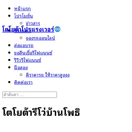
Skip
หน้าแรก
to
โปรโมชั่น
content
ข่าวสาร
โตโยต้าโปรแรงเวอร์
ป้ายแดง
จองรถออนไลน์
ส่งมอบรถ
ขอสินเชื่อรีไฟแนนซ์
รีวิวรีไฟแนนซ์
มือสอง
ตีราคารถ ให้ราคาสูงงง
ติดต่อเรา
Search
for:
โตโยต้ารีโว่บ้านโพธิ์