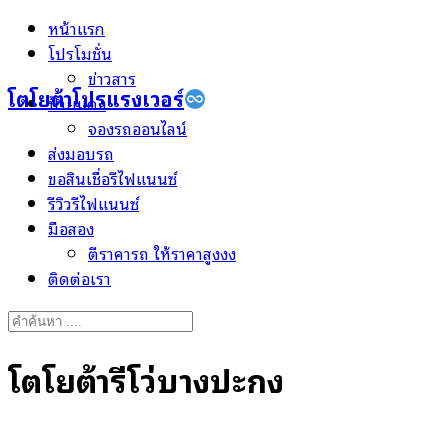
Skip
หน้าแรก
to
โปรโมชั่น
content
ข่าวสาร
โตโยต้าโปรแรงเวอร์
ป้ายแดง
จองรถออนไลน์
ส่งมอบรถ
ขอสินเชื่อรีไฟแนนซ์
รีวิวรีไฟแนนซ์
มือสอง
ตีราคารถ ให้ราคาสูงงง
ติดต่อเรา
Search
for:
โตโยต้ารีโว่บางปะกง