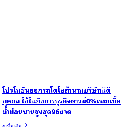
โปรโมชั่นออกรถโตโยต้านามบริษัทนิติ
บุุคคล ใช้ในกิจการธุรกิจดาวน์0%ดอกเบี้ย
ต่ำผ่อนนานสูงสุด96งวด
ดูเพิ่มเติม..