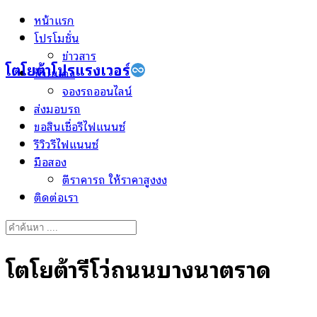
Skip
หน้าแรก
to
โปรโมชั่น
content
ข่าวสาร
โตโยต้าโปรแรงเวอร์
ป้ายแดง
จองรถออนไลน์
ส่งมอบรถ
ขอสินเชื่อรีไฟแนนซ์
รีวิวรีไฟแนนซ์
มือสอง
ตีราคารถ ให้ราคาสูงงง
ติดต่อเรา
Search
for:
โตโยต้ารีโว่ถนนบางนาตราด