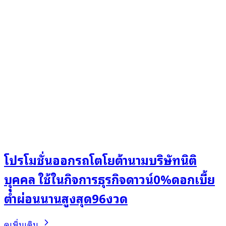
โปรโมชั่นออกรถโตโยต้านามบริษัทนิติ
บุุคคล ใช้ในกิจการธุรกิจดาวน์0%ดอกเบี้ย
ต่ำผ่อนนานสูงสุด96งวด
ดูเพิ่มเติม..