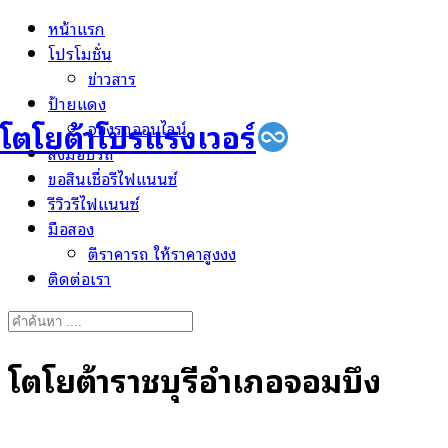
Skip
หน้าแรก
to
โปรโมชั่น
content
ข่าวสาร
ป้ายแดง
โตโยต้าโปรแรงเวอร์
จองรถออนไลน์
ส่งมอบรถ
ขอสินเชื่อรีไฟแนนซ์
รีวิวรีไฟแนนซ์
มือสอง
ตีราคารถ ให้ราคาสูงงง
ติดต่อเรา
Search
for:
โตโยต้าราชบุรีอำเภอจอมบึง