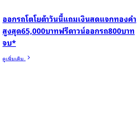
ออกรถโตโยต้าวันนี้แถมเงินสดแจกทองคำ
สูงสุด65,000บาทฟรีดาวน์ออกรถ800บาท
จบ*
ดูเพิ่มเติม..