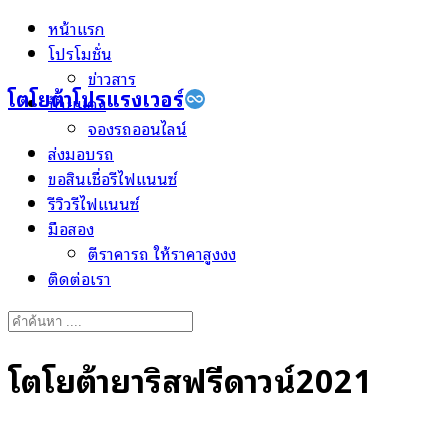
Skip
หน้าแรก
to
โปรโมชั่น
content
ข่าวสาร
โตโยต้าโปรแรงเวอร์
ป้ายแดง
จองรถออนไลน์
ส่งมอบรถ
ขอสินเชื่อรีไฟแนนซ์
รีวิวรีไฟแนนซ์
มือสอง
ตีราคารถ ให้ราคาสูงงง
ติดต่อเรา
Search
for:
โตโยต้ายาริสฟรีดาวน์2021