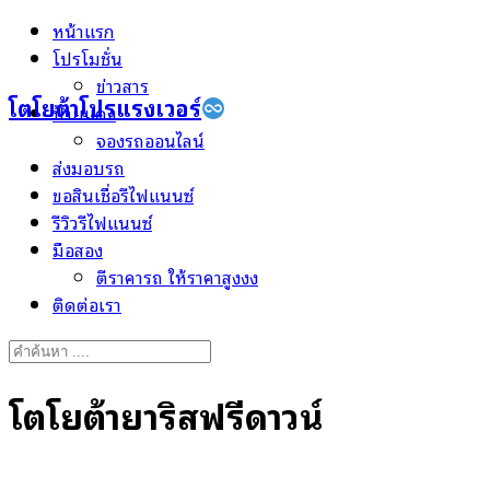
Skip
หน้าแรก
to
โปรโมชั่น
content
ข่าวสาร
โตโยต้าโปรแรงเวอร์
ป้ายแดง
จองรถออนไลน์
ส่งมอบรถ
ขอสินเชื่อรีไฟแนนซ์
รีวิวรีไฟแนนซ์
มือสอง
ตีราคารถ ให้ราคาสูงงง
ติดต่อเรา
Search
for:
โตโยต้ายาริสฟรีดาวน์