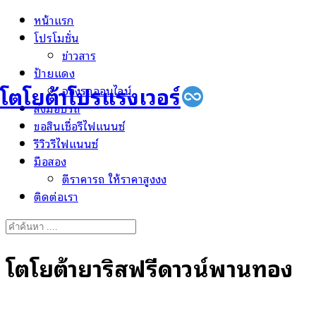
Skip
หน้าแรก
to
โปรโมชั่น
content
ข่าวสาร
ป้ายแดง
โตโยต้าโปรแรงเวอร์
จองรถออนไลน์
ส่งมอบรถ
ขอสินเชื่อรีไฟแนนซ์
รีวิวรีไฟแนนซ์
มือสอง
ตีราคารถ ให้ราคาสูงงง
ติดต่อเรา
Search
for:
โตโยต้ายาริสฟรีดาวน์พานทอง