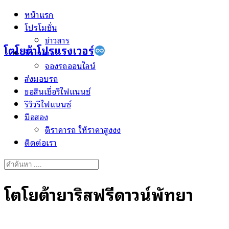
Skip
หน้าแรก
to
โปรโมชั่น
content
ข่าวสาร
โตโยต้าโปรแรงเวอร์
ป้ายแดง
จองรถออนไลน์
ส่งมอบรถ
ขอสินเชื่อรีไฟแนนซ์
รีวิวรีไฟแนนซ์
มือสอง
ตีราคารถ ให้ราคาสูงงง
ติดต่อเรา
Search
for:
โตโยต้ายาริสฟรีดาวน์พัทยา