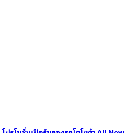
โปรโมชั่นเปิดรับจองรถโตโยต้า All New