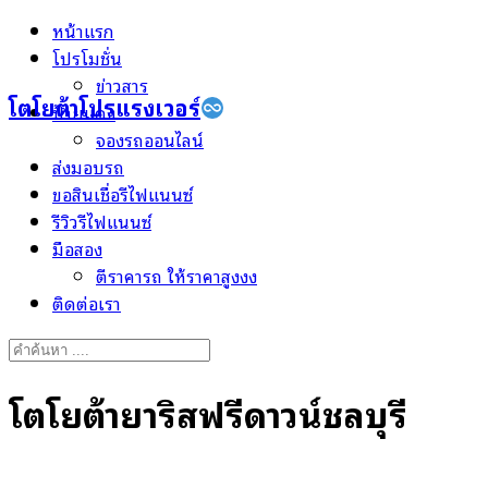
Skip
หน้าแรก
to
โปรโมชั่น
content
ข่าวสาร
โตโยต้าโปรแรงเวอร์
ป้ายแดง
จองรถออนไลน์
ส่งมอบรถ
ขอสินเชื่อรีไฟแนนซ์
รีวิวรีไฟแนนซ์
มือสอง
ตีราคารถ ให้ราคาสูงงง
ติดต่อเรา
Search
for:
โตโยต้ายาริสฟรีดาวน์ชลบุรี