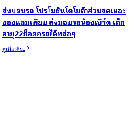
ส่งมอบรถ โปรโมชั่นโตโยต้าส่วนลดเยอะ
ของแถมเพียบ ส่งมอบรถน้องเบิร์ด เด็ก
อายุ22ก็ออกรถได้หล่อๆ
ดูเพิ่มเติม..