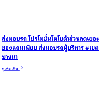
ส่งมอบรถ โปรโมชั่นโตโยต้าส่วนลดเยอะ
ของแถมเพียบ ส่งมอบรถผู้บริหาร #เขต
บางนา
ดูเพิ่มเติม..