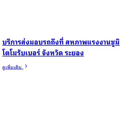
บริการส่งมอบรถถึงที่ สหภาพแรงงานซูมิ
โตโมรับเบอร์ จังหวัด ระยอง
ดูเพิ่มเติม..