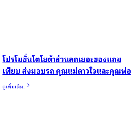
โปรโมชั่นโตโยต้าส่วนลดเยอะของแถม
เพียบ ส่งมอบรถ คุณแม่ดาวใจและคุณพ่อ
ดูเพิ่มเติม..