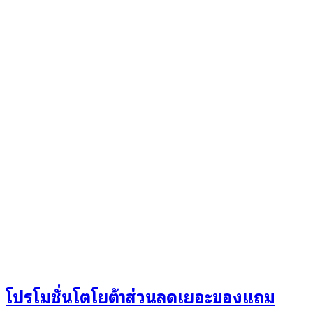
โปรโมชั่นโตโยต้าส่วนลดเยอะของแถม