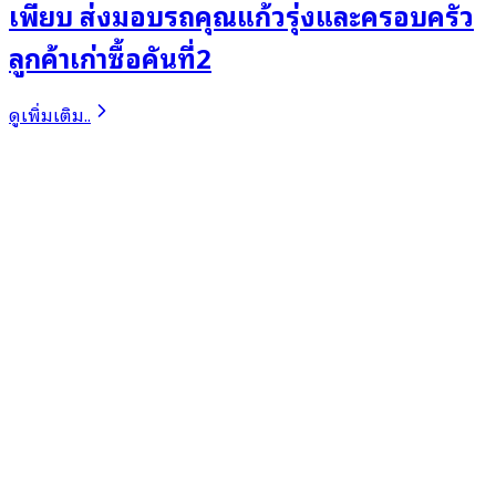
เพียบ ส่งมอบรถคุณแก้วรุ่งและครอบครัว
ลูกค้าเก่าซื้อคันที่2
ดูเพิ่มเติม..