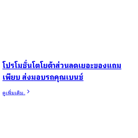
โปรโมชั่นโตโยต้าส่วนลดเยอะของแถม
เพียบ ส่งมอบรถคุณเบนซ์
ดูเพิ่มเติม..