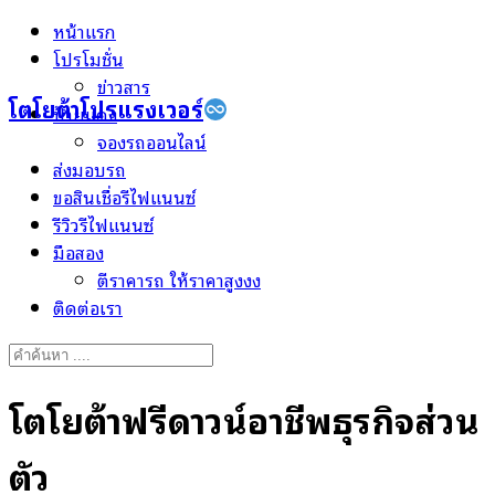
Skip
หน้าแรก
to
โปรโมชั่น
content
ข่าวสาร
โตโยต้าโปรแรงเวอร์
ป้ายแดง
จองรถออนไลน์
ส่งมอบรถ
ขอสินเชื่อรีไฟแนนซ์
รีวิวรีไฟแนนซ์
มือสอง
ตีราคารถ ให้ราคาสูงงง
ติดต่อเรา
Search
for:
โตโยต้าฟรีดาวน์อาชีพธุรกิจส่วน
ตัว