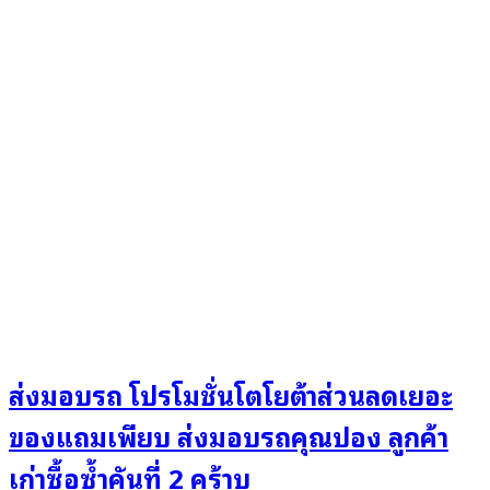
ส่งมอบรถ โปรโมชั่นโตโยต้าส่วนลดเยอะ
ของแถมเพียบ ส่งมอบรถคุณปอง ลูกค้า
เก่าซื้อซ้ำคันที่ 2 คร้าบ