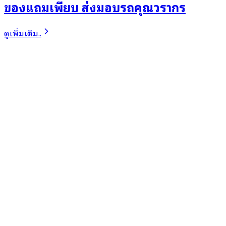
ของแถมเพียบ ส่งมอบรถคุณวรากร
ดูเพิ่มเติม..