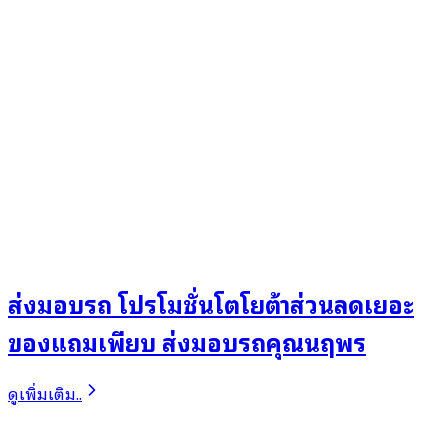
ส่งมอบรถ โปรโมชั่นโตโยต้าส่วนลดเยอะ
ของแถมเพียบ ส่งมอบรถคุณนฤพร
ดูเพิ่มเติม..