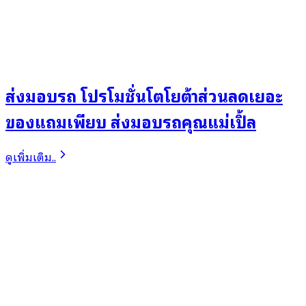
ส่งมอบรถ โปรโมชั่นโตโยต้าส่วนลดเยอะ
ของแถมเพียบ ส่งมอบรถคุณแม่เปิ้ล
ดูเพิ่มเติม..