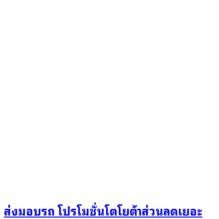
ส่งมอบรถ โปรโมชั่นโตโยต้าส่วนลดเยอะ