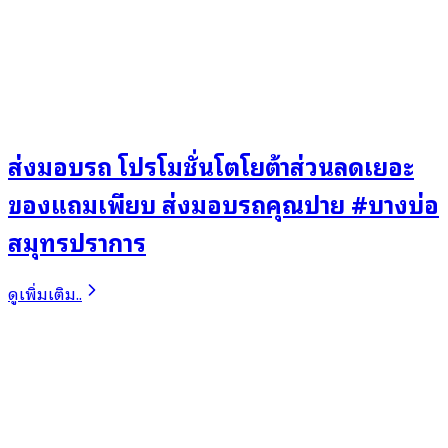
ส่งมอบรถ โปรโมชั่นโตโยต้าส่วนลดเยอะ
ของแถมเพียบ ส่งมอบรถคุณปาย #บางบ่อ
สมุทรปราการ
ดูเพิ่มเติม..