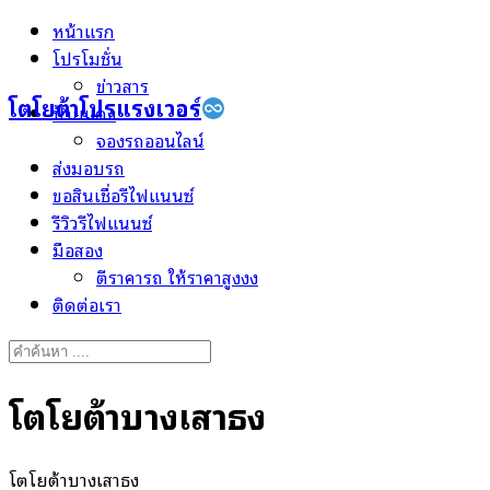
Skip
หน้าแรก
to
โปรโมชั่น
content
ข่าวสาร
โตโยต้าโปรแรงเวอร์
ป้ายแดง
จองรถออนไลน์
ส่งมอบรถ
ขอสินเชื่อรีไฟแนนซ์
รีวิวรีไฟแนนซ์
มือสอง
ตีราคารถ ให้ราคาสูงงง
ติดต่อเรา
Search
for:
โตโยต้าบางเสาธง
โตโยต้าบางเสาธง