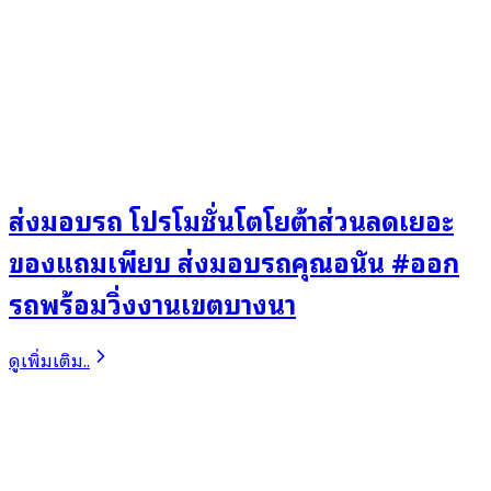
ส่งมอบรถ โปรโมชั่นโตโยต้าส่วนลดเยอะ
ของแถมเพียบ ส่งมอบรถคุณอนัน #ออก
รถพร้อมวิ่งงานเขตบางนา
ดูเพิ่มเติม..