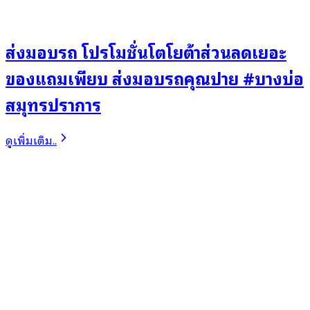
ส่งมอบรถ โปรโมชั่นโตโยต้าส่วนลดเยอะ
ของแถมเพียบ ส่งมอบรถคุณปาย #บางบ่อ
สมุทรปราการ
ดูเพิ่มเติม..