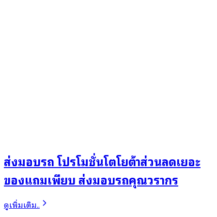
ส่งมอบรถ โปรโมชั่นโตโยต้าส่วนลดเยอะ
ของแถมเพียบ ส่งมอบรถคุณวรากร
ดูเพิ่มเติม..