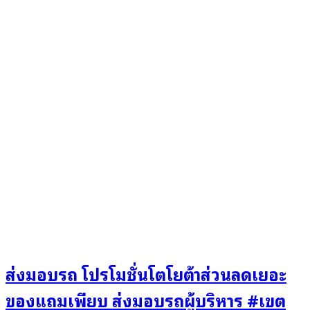
ส่งมอบรถ โปรโมชั่นโตโยต้าส่วนลดเยอะ
ของแถมเพียบ ส่งมอบรถผู้บริหาร #เขต