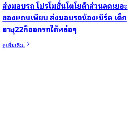
ส่งมอบรถ โปรโมชั่นโตโยต้าส่วนลดเยอะ
ของแถมเพียบ ส่งมอบรถน้องเบิร์ด เด็ก
อายุ22ก็ออกรถได้หล่อๆ
ดูเพิ่มเติม..