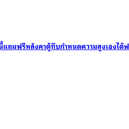
้แถมฟรีหลังคาตู้ทึบกำหนดความสูงเองได้ฟรี