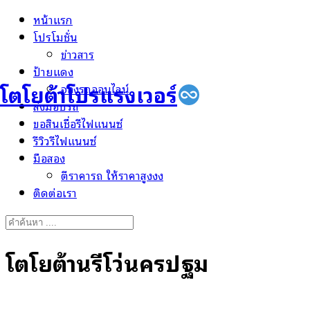
Skip
หน้าแรก
to
โปรโมชั่น
content
ข่าวสาร
ป้ายแดง
โตโยต้าโปรแรงเวอร์
จองรถออนไลน์
ส่งมอบรถ
ขอสินเชื่อรีไฟแนนซ์
รีวิวรีไฟแนนซ์
มือสอง
ตีราคารถ ให้ราคาสูงงง
ติดต่อเรา
Search
for:
โตโยต้านรีโว่นครปฐม